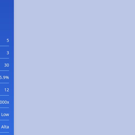
5
3
30
5.9%
12
000x
Low
Alta