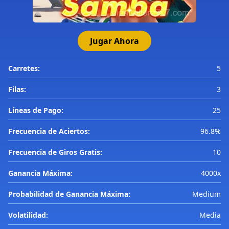
Jugar Ahora
Carretes:
5
Filas:
3
Líneas de Pago:
25
Frecuencia de Aciertos:
96.8%
Frecuencia de Giros Gratis:
10
Ganancia Máxima:
4000x
Probabilidad de Ganancia Máxima:
Medium
Volatilidad:
Media