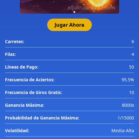
Jugar Ahora
Carretes:
6
Filas:
4
Líneas de Pago:
50
Frecuencia de Aciertos:
95.5%
Frecuencia de Giros Gratis:
10
Ganancia Máxima:
8000x
Probabilidad de Ganancia Máxima:
1/15000
Volatilidad:
Media-Alta