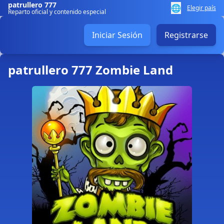
patrullero 777
🌐
Elegir país
Reparto oficial y contenido especial
Iniciar Sesión
Registrarse
patrullero 777 Zombie Land