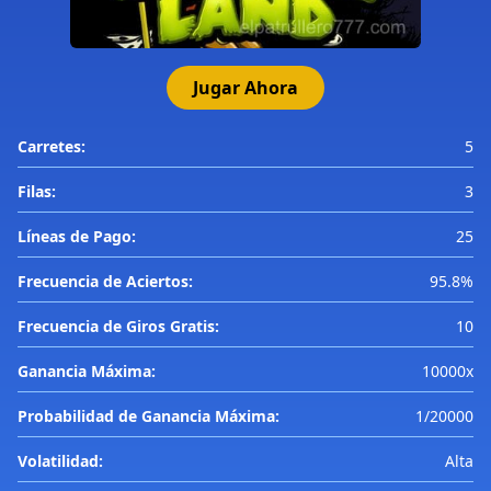
Jugar Ahora
Carretes:
5
Filas:
3
Líneas de Pago:
25
Frecuencia de Aciertos:
95.8%
Frecuencia de Giros Gratis:
10
Ganancia Máxima:
10000x
Probabilidad de Ganancia Máxima:
1/20000
Volatilidad:
Alta